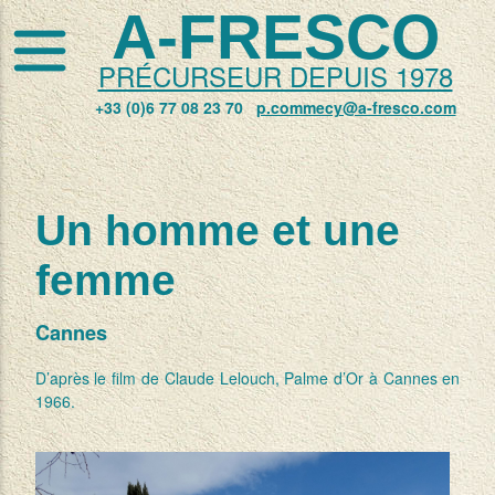
A-FRESCO
PRÉCURSEUR DEPUIS 1978
+33 (0)6 77 08 23 70
p.commecy@a-fresco.com
Un homme et une
femme
Cannes
D’après le film de Claude Lelouch, Palme d’Or à Cannes en
1966.