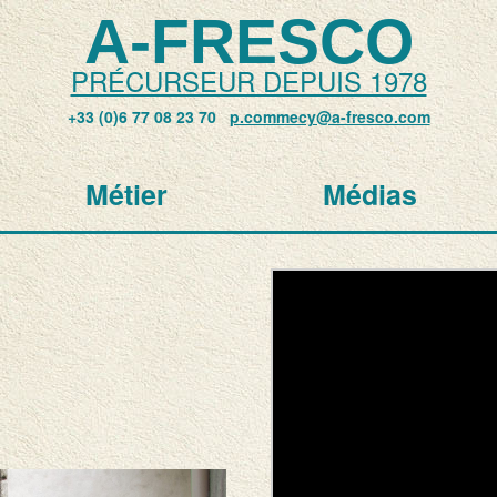
A-FRESCO
PRÉCURSEUR DEPUIS 1978
+33 (0)6 77 08 23 70
p.commecy@a-fresco.com
Métier
Médias