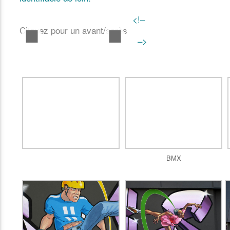
<!–
Cliquez pour un avant/après
–>
BMX