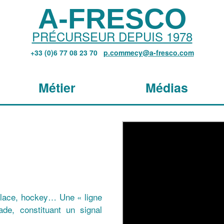
A-FRESCO
PRÉCURSEUR DEPUIS 1978
+33 (0)6 77 08 23 70
p.commecy@a-fresco.com
Métier
Médias
 glace, hockey… Une « ligne
de, constituant un signal