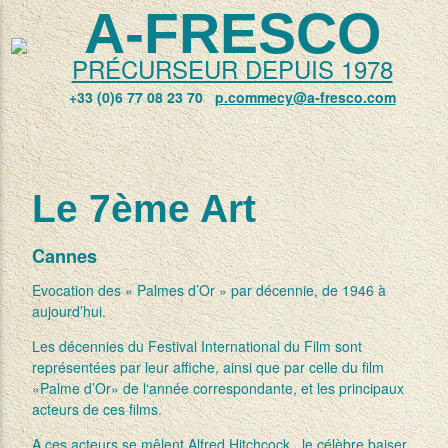
A-FRESCO
PRÉCURSEUR DEPUIS 1978
+33 (0)6 77 08 23 70
p.commecy@a-fresco.com
Le 7ème Art
Cannes
Evocation des « Palmes d’Or » par décennie, de 1946 à
aujourd’hui.
Les décennies du Festival International du Film sont
représentées par leur affiche, ainsi que par celle du film
«Palme d’Or» de l‘année correspondante, et les principaux
acteurs de ces films.
A ces acteurs se mêlent Alfred Hitchcock , le célèbre baiser