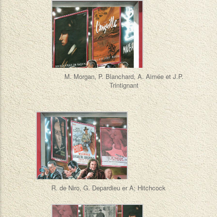
M. Morgan, P. Blanchard, A. Aimée et J.P.
Trintignant
R. de Niro, G. Depardieu er A; Hitchcock