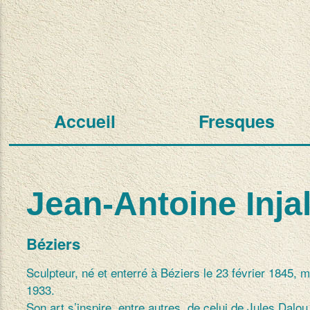
Accueil
Fresques
Jean-Antoine Inja
Béziers
Sculpteur, né et enterré à Béziers le 23 février 1845, m
1933.
Son art s’inspire, entre autres, de celui de Jules Dalou,