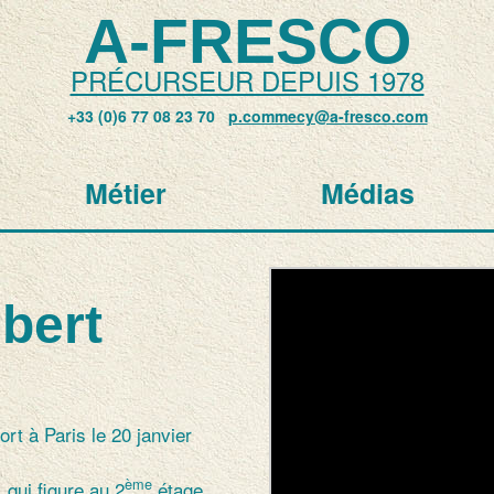
A-FRESCO
PRÉCURSEUR DEPUIS 1978
+33 (0)6 77 08 23 70
p.commecy@a-fresco.com
Métier
Médias
lbert
ort à Paris le 20 janvier
ème
 qui figure au 2
étage.