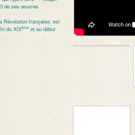
d 3 de ses œuvres
a Révolution française, est
ème
fin du XIX
et au début